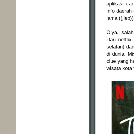
aplikasi ca
info daerah 
lama ((jleb)
Oiya.. salah
Dari netfli
selatan) da
di dunia. M
clue yang h
wisata kota 