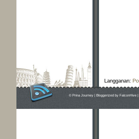
Langganan:
Po
©
Prina Journey
|
Bloggerized by
FalconHive