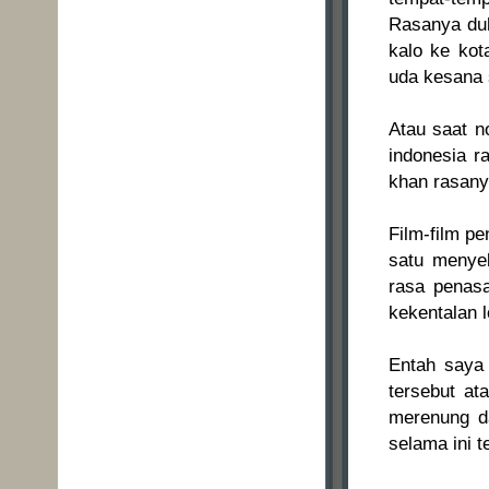
Rasanya duh
kalo ke kot
uda kesana 
Atau saat n
indonesia r
khan rasany
Film-film p
satu menye
rasa penas
kekentalan l
Entah saya
tersebut at
merenung d
selama ini t