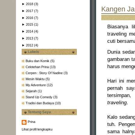
►
2018
(3)
Kangen Jal
►
2017
(7)
►
2016
(7)
►
2015
(1)
Biasanya li
►
2014
(4)
traveling m
►
2013
(7)
cuti bersam
►
2012
(4)
Dunia sedan
Labels
gambaran ta
Buku dan Komik
(5)
harus menge
Celotehan Prina
(13)
Cerpen : Story Of Nadine
(3)
Mesin Waktu
(5)
Hari ini me
My Adventure
(12)
pernah say
Sejarah
(1)
tersimpan,
Stand Up Comedy
(3)
traveling
.
Tradisi dan Budaya
(10)
Tentang Saya
Kalo sedang
Prina
tuh. Pengen
Lihat profil lengkapku
sama halny