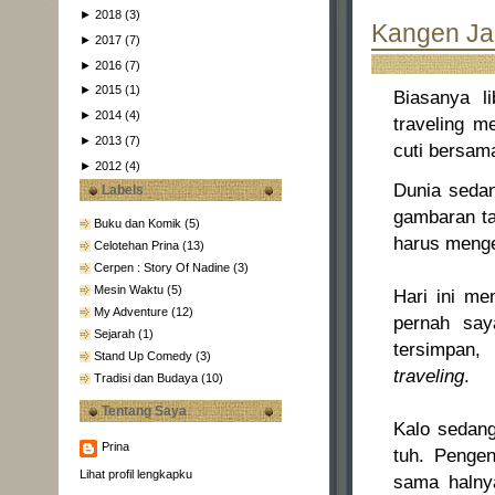
►
2018
(3)
Kangen Jal
►
2017
(7)
►
2016
(7)
►
2015
(1)
Biasanya li
►
2014
(4)
traveling m
►
2013
(7)
cuti bersam
►
2012
(4)
Dunia sedan
Labels
gambaran ta
Buku dan Komik
(5)
harus menge
Celotehan Prina
(13)
Cerpen : Story Of Nadine
(3)
Mesin Waktu
(5)
Hari ini me
My Adventure
(12)
pernah say
Sejarah
(1)
tersimpan,
Stand Up Comedy
(3)
traveling
.
Tradisi dan Budaya
(10)
Tentang Saya
Kalo sedang
Prina
tuh. Pengen
Lihat profil lengkapku
sama halny