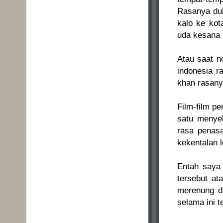
Rasanya duh
kalo ke kot
uda kesana 
Atau saat n
indonesia r
khan rasany
Film-film p
satu menye
rasa penas
kekentalan l
Entah saya
tersebut at
merenung d
selama ini t