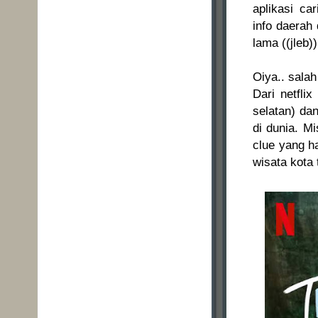
aplikasi ca
info daerah 
lama ((jleb)
Oiya.. salah
Dari netfli
selatan) da
di dunia. M
clue yang h
wisata kota 