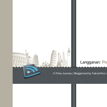
Langganan:
Po
©
Prina Journey
|
Bloggerized by
FalconHive