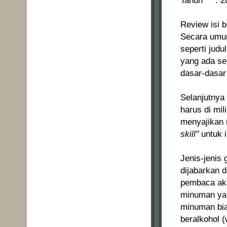
Tahun : 2
Review isi b
Secara umum
seperti judu
yang ada se
dasar-dasar 
Selanjutnya
harus di mi
menyajikan 
skill"
untuk i
Jenis-jenis
dijabarkan 
pembaca ak
minuman yang
minuman bia
beralkohol 