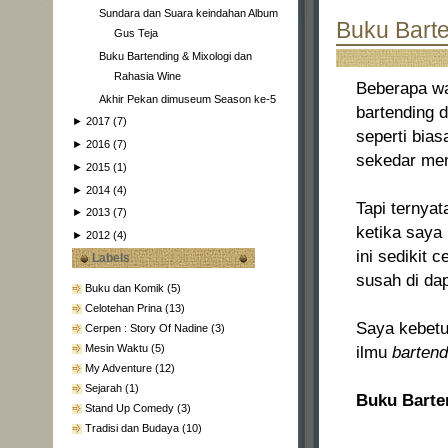
Sundara dan Suara keindahan Album
Buku Barte
Gus Teja
Buku Bartending & Mixologi dan
Rahasia Wine
Beberapa wa
Akhir Pekan dimuseum Season ke-5
bartending 
►
2017
(7)
seperti bias
►
2016
(7)
sekedar menc
►
2015
(1)
►
2014
(4)
Tapi ternya
►
2013
(7)
ketika saya
►
2012
(4)
ini sedikit 
Labels
susah di da
Buku dan Komik
(5)
Celotehan Prina
(13)
Saya kebetu
Cerpen : Story Of Nadine
(3)
Mesin Waktu
(5)
ilmu
barten
My Adventure
(12)
Sejarah
(1)
Buku Barte
Stand Up Comedy
(3)
Tradisi dan Budaya
(10)