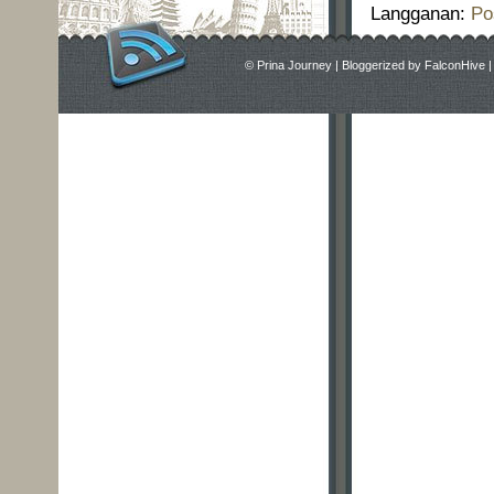
Langganan:
Po
©
Prina Journey
|
Bloggerized by
FalconHive