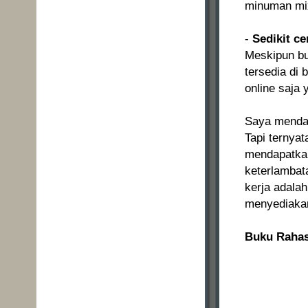
minuman mix
-
Sedikit c
Meskipun buk
tersedia di
online saja
Saya mendap
Tapi ternyat
mendapatkan
keterlambata
kerja adala
menyediakan
Buku Rahas