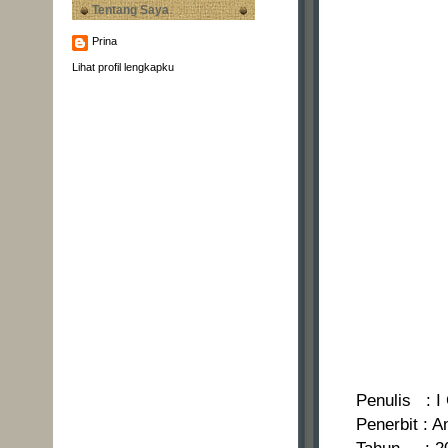
Tentang Saya
Prina
Lihat profil lengkapku
Penulis : I
Penerbit : A