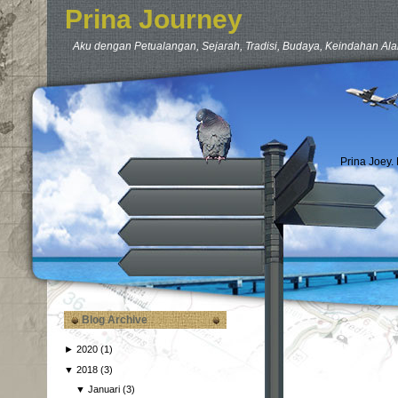
Prina Journey
Aku dengan Petualangan, Sejarah, Tradisi, Budaya, Keindahan Ala
Prina Joey.
Blog Archive
►
2020
(1)
▼
2018
(3)
▼
Januari
(3)