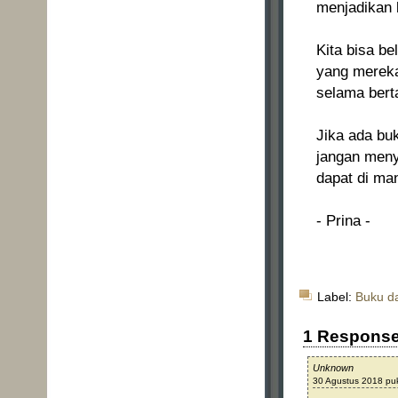
menjadikan 
Kita bisa be
yang mereka
selama bert
Jika ada bu
jangan meny
dapat di ma
-
Prina -
Label:
Buku d
1 Respons
Unknown
30 Agustus 2018 pu