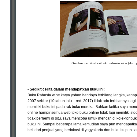
Gambar dan ilustrasi buku rahasia wine (doc. p
- Sedikit cerita dalam mendapatkan buku ini :
Buku Rahasia wine karya yohan handoyo terbilang langka, kenapa
2007 sekitar (10 tahun lalu – red. 2017) tidak ada terbitannya lag
memiliki buku ini pada rak buku mereka. Bahkan ketika saya me
online hampir semua web toko buku online tidak lagi memiliki stoc
tidak berhenti di situ, saya mencoba untuk mencari di kolektor b
buku ini. Sampai beberapa lama kemudian saya pun mendapatkan b
beli dari penjual yang berlokasi di yogyakarta dan buku itu pun s