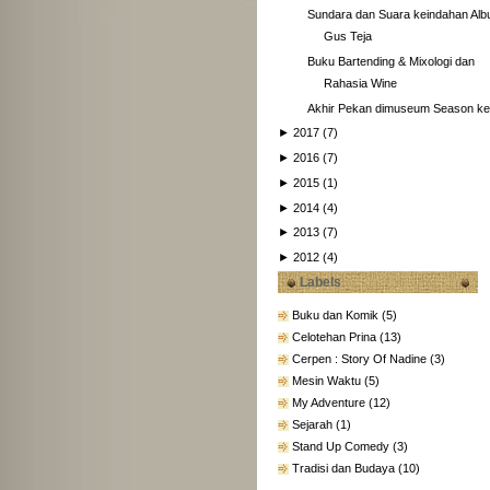
Sundara dan Suara keindahan Al
Gus Teja
Buku Bartending & Mixologi dan
Rahasia Wine
Akhir Pekan dimuseum Season ke
►
2017
(7)
►
2016
(7)
►
2015
(1)
►
2014
(4)
►
2013
(7)
►
2012
(4)
Labels
Buku dan Komik
(5)
Celotehan Prina
(13)
Cerpen : Story Of Nadine
(3)
Mesin Waktu
(5)
My Adventure
(12)
Sejarah
(1)
Stand Up Comedy
(3)
Tradisi dan Budaya
(10)