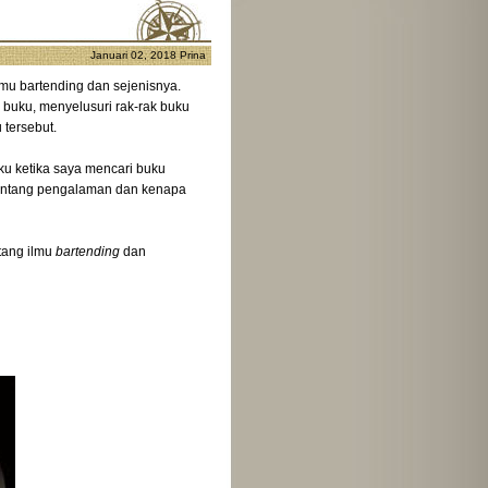
Januari 02, 2018
Prina
mu bartending dan sejenisnya.
 buku, menyelusuri rak-rak buku
 tersebut.
aku ketika saya mencari buku
a tentang pengalaman dan kenapa
tang ilmu
bartending
dan