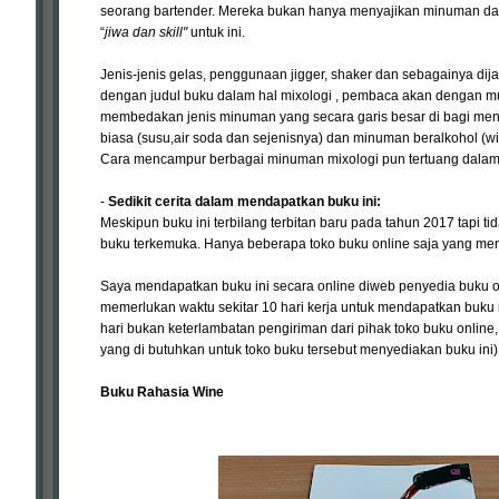
seorang bartender. Mereka bukan hanya menyajikan minuman dala
“
jiwa dan skill"
untuk ini.
Jenis-jenis gelas, penggunaan jigger, shaker dan sebagainya di
dengan judul buku dalam hal mixologi , pembaca akan dengan m
membedakan jenis minuman yang secara garis besar di bagi menja
biasa (susu,air soda dan sejenisnya) dan minuman beralkohol (wi
Cara mencampur berbagai minuman mixologi pun tertuang dalam 
-
Sedikit cerita dalam mendapatkan buku ini:
Meskipun buku ini terbilang terbitan baru pada tahun 2017 tapi ti
buku terkemuka. Hanya beberapa toko buku online saja yang men
Saya mendapatkan buku ini secara online diweb penyedia buku on
memerlukan waktu sekitar 10 hari kerja untuk mendapatkan buku 
hari bukan keterlambatan pengiriman dari pihak toko buku online, 
yang di butuhkan untuk toko buku tersebut menyediakan buku ini)
Buku Rahasia Wine