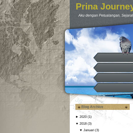
Prina Journe
Aku dengan Petualangan, Sejarah
Blog Archive
►
2020
(1)
▼
2018
(3)
▼
Januari
(3)