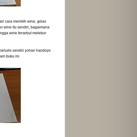
i cara memilih wine, gelas
n wine itu sendiri, bagaimana
ingga wine tersebut melebur
 penulis sendiri yohan handoyo
am buku ini.