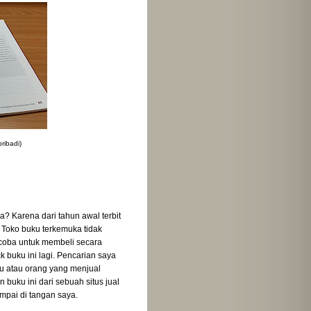
ribadi)
? Karena dari tahun awal terbit
i. Toko buku terkemuka tidak
ncoba untuk membeli secara
k buku ini lagi. Pencarian saya
uku atau orang yang menjual
uku ini dari sebuah situs jual
ampai di tangan saya.