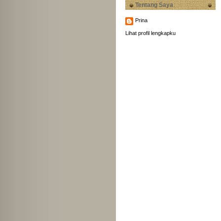
Tentang Saya
Prina
Lihat profil lengkapku