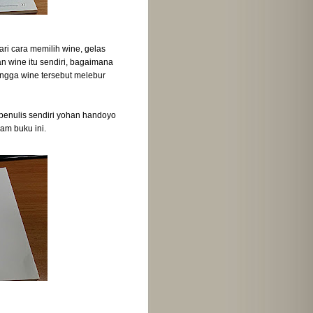
i cara memilih wine, gelas
n wine itu sendiri, bagaimana
ingga wine tersebut melebur
 penulis sendiri yohan handoyo
am buku ini.