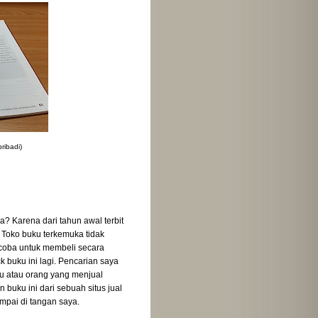
ribadi)
? Karena dari tahun awal terbit
i. Toko buku terkemuka tidak
ncoba untuk membeli secara
k buku ini lagi. Pencarian saya
uku atau orang yang menjual
uku ini dari sebuah situs jual
ampai di tangan saya.