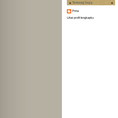
Tentang Saya
Prina
Lihat profil lengkapku