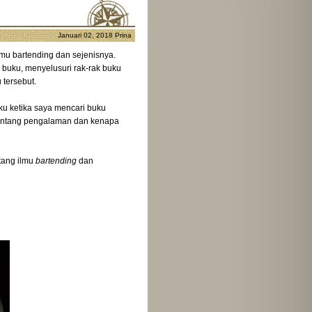
Januari 02, 2018
Prina
mu bartending dan sejenisnya.
 buku, menyelusuri rak-rak buku
 tersebut.
aku ketika saya mencari buku
a tentang pengalaman dan kenapa
tang ilmu
bartending
dan