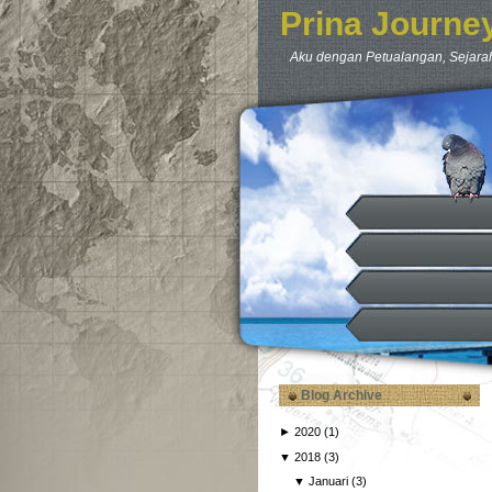
Prina Journe
Aku dengan Petualangan, Sejarah
Blog Archive
►
2020
(1)
▼
2018
(3)
▼
Januari
(3)