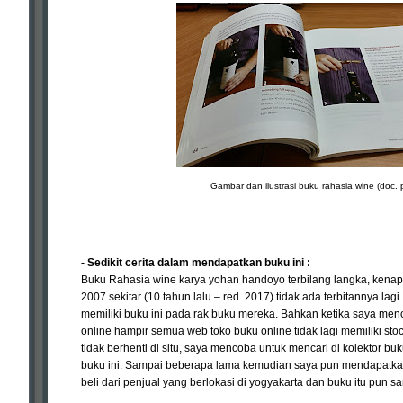
Gambar dan ilustrasi buku rahasia wine (doc. p
- Sedikit cerita dalam mendapatkan buku ini :
Buku Rahasia wine karya yohan handoyo terbilang langka, kenapa
2007 sekitar (10 tahun lalu – red. 2017) tidak ada terbitannya lag
memiliki buku ini pada rak buku mereka. Bahkan ketika saya me
online hampir semua web toko buku online tidak lagi memiliki stoc
tidak berhenti di situ, saya mencoba untuk mencari di kolektor b
buku ini. Sampai beberapa lama kemudian saya pun mendapatkan b
beli dari penjual yang berlokasi di yogyakarta dan buku itu pun s