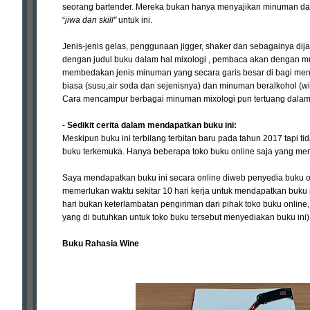
seorang bartender. Mereka bukan hanya menyajikan minuman dala
“
jiwa dan skill"
untuk ini.
Jenis-jenis gelas, penggunaan jigger, shaker dan sebagainya di
dengan judul buku dalam hal mixologi , pembaca akan dengan m
membedakan jenis minuman yang secara garis besar di bagi menja
biasa (susu,air soda dan sejenisnya) dan minuman beralkohol (wi
Cara mencampur berbagai minuman mixologi pun tertuang dalam 
-
Sedikit cerita dalam mendapatkan buku ini:
Meskipun buku ini terbilang terbitan baru pada tahun 2017 tapi ti
buku terkemuka. Hanya beberapa toko buku online saja yang men
Saya mendapatkan buku ini secara online diweb penyedia buku on
memerlukan waktu sekitar 10 hari kerja untuk mendapatkan buku 
hari bukan keterlambatan pengiriman dari pihak toko buku online, 
yang di butuhkan untuk toko buku tersebut menyediakan buku ini)
Buku Rahasia Wine