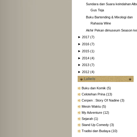
Sundara dan Suara keindahan Al
Gus Teja
Buku Bartending & Mixologi dan
Rahasia Wine
Akhir Pekan dimuseum Season ke
►
2017
(7)
►
2016
(7)
►
2015
(1)
►
2014
(4)
►
2013
(7)
►
2012
(4)
Labels
Buku dan Komik
(5)
Celotehan Prina
(13)
Cerpen : Story Of Nadine
(3)
Mesin Waktu
(5)
My Adventure
(12)
Sejarah
(1)
Stand Up Comedy
(3)
Tradisi dan Budaya
(10)