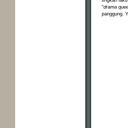
tingkah lak
"
drama que
panggung. Y