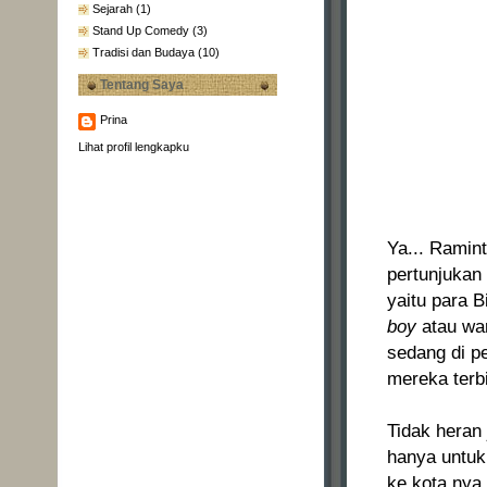
Sejarah
(1)
Stand Up Comedy
(3)
Tradisi dan Budaya
(10)
Tentang Saya
Prina
Lihat profil lengkapku
Ya... Ramin
pertunjukan
yaitu para 
boy
atau wa
sedang di 
mereka terbi
Tidak heran 
hanya untuk
ke kota nya 