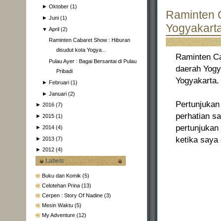
►
Oktober
(1)
Raminten C
►
Juni
(1)
Yogyakart
▼
April
(2)
Raminten Cabaret Show : Hiburan
disudut kota Yogya...
Raminten Ca
Pulau Ayer : Bagai Bersantai di Pulau
daerah Yogya
Pribadi
Yogyakarta.
►
Februari
(1)
►
Januari
(2)
Pertunjukan
►
2016
(7)
perhatian s
►
2015
(1)
pertunjukan
►
2014
(4)
ketika saya
►
2013
(7)
►
2012
(4)
Labels
Buku dan Komik
(5)
Celotehan Prina
(13)
Cerpen : Story Of Nadine
(3)
Mesin Waktu
(5)
My Adventure
(12)