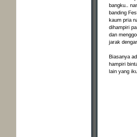
bangku.. na
banding Fes
kaum pria na
dihampiri pa
dan menggod
jarak denga
Biasanya ada
hampiri bint
lain yang ik