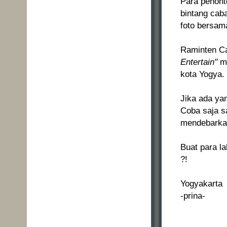
Para penont
bintang cab
foto bersam
Raminten C
Entertain"
me
kota Yogya.
Jika ada ya
Coba saja s
mendebarkan
Buat para l
?!
Yogyakarta
-prina-