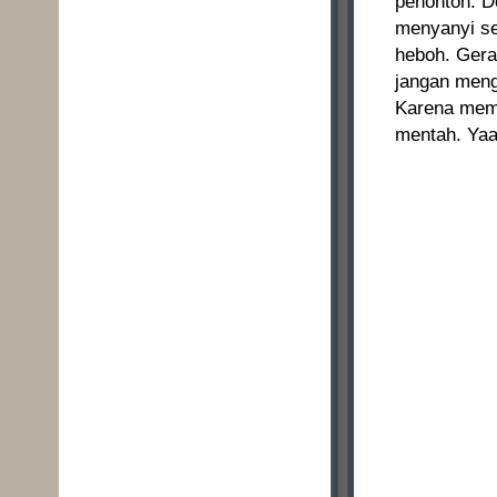
penonton. D
menyanyi s
heboh. Gerak
jangan meng
Karena memb
mentah. Yaa