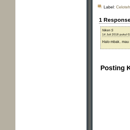
Label:
Celoteh
1 Respons
Niken S
14 Juli 2018 pukul 0
Halo mbak.. mau n
Posting 