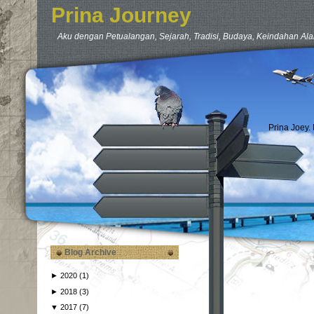
Prina Journey
Aku dengan Petualangan, Sejarah, Tradisi, Budaya, Keindahan Ala
Prina Joey.
Blog Archive
►
2020
(1)
►
2018
(3)
▼
2017
(7)