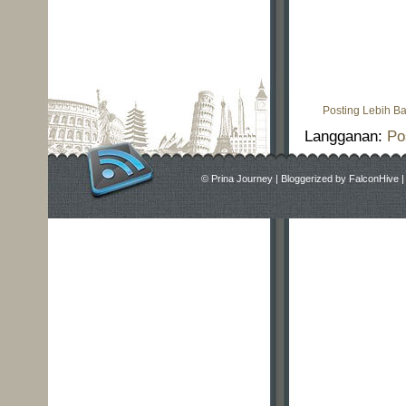
Posting Lebih B
Langganan:
Po
©
Prina Journey
|
Bloggerized by
FalconHive