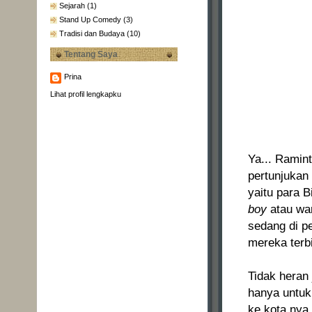
Sejarah
(1)
Stand Up Comedy
(3)
Tradisi dan Budaya
(10)
Tentang Saya
Prina
Lihat profil lengkapku
Ya... Ramin
pertunjukan
yaitu para 
boy
atau wa
sedang di 
mereka terbi
Tidak heran 
hanya untuk
ke kota nya 