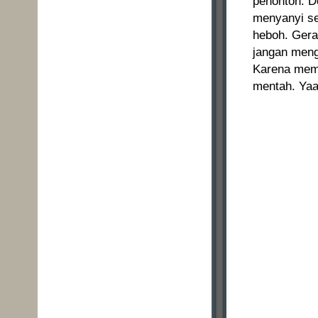
penonton. D
menyanyi s
heboh. Gerak
jangan meng
Karena memb
mentah. Yaa