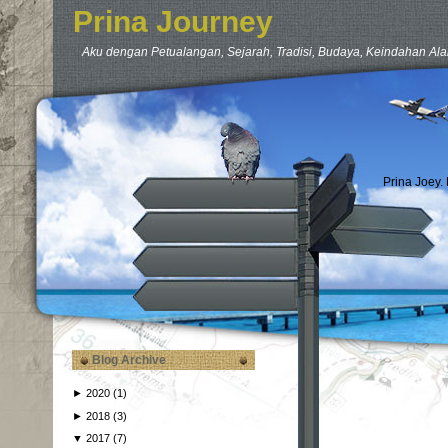
Prina Journey
Aku dengan Petualangan, Sejarah, Tradisi, Budaya, Keindahan Ala
Prina Joey.
Blog Archive
►
2020
(1)
►
2018
(3)
▼
2017
(7)