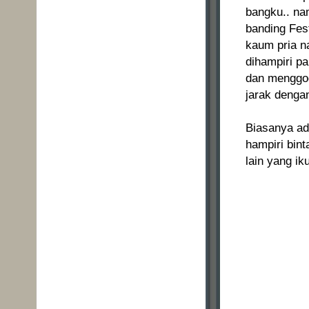
bangku.. na
banding Fes
kaum pria na
dihampiri pa
dan menggod
jarak denga
Biasanya ada
hampiri bint
lain yang ik