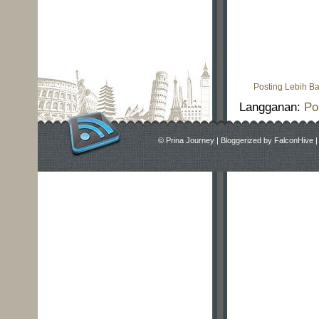
Posting Lebih B
Langganan:
Po
©
Prina Journey
|
Bloggerized by
FalconHive