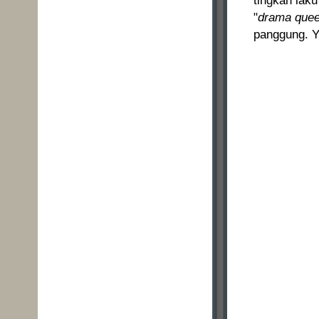
tingkah lak
"
drama que
panggung. Y