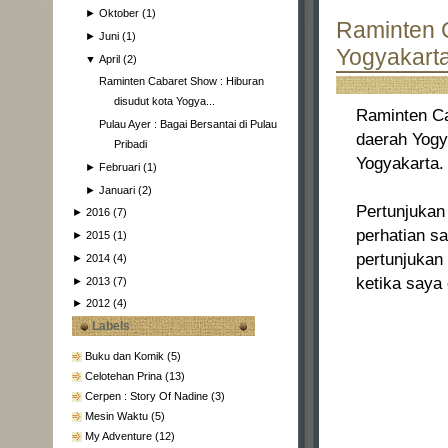
►
Oktober
(1)
Raminten C
►
Juni
(1)
Yogyakart
▼
April
(2)
Raminten Cabaret Show : Hiburan
disudut kota Yogya...
Raminten Ca
Pulau Ayer : Bagai Bersantai di Pulau
daerah Yogya
Pribadi
Yogyakarta.
►
Februari
(1)
►
Januari
(2)
Pertunjukan
►
2016
(7)
perhatian s
►
2015
(1)
pertunjukan
►
2014
(4)
ketika saya
►
2013
(7)
►
2012
(4)
Labels
Buku dan Komik
(5)
Celotehan Prina
(13)
Cerpen : Story Of Nadine
(3)
Mesin Waktu
(5)
My Adventure
(12)