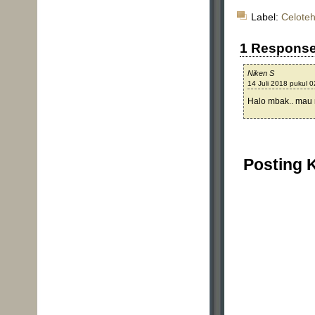
Label:
Celoteh
1 Respons
Niken S
14 Juli 2018 pukul 0
Halo mbak.. mau n
Posting 