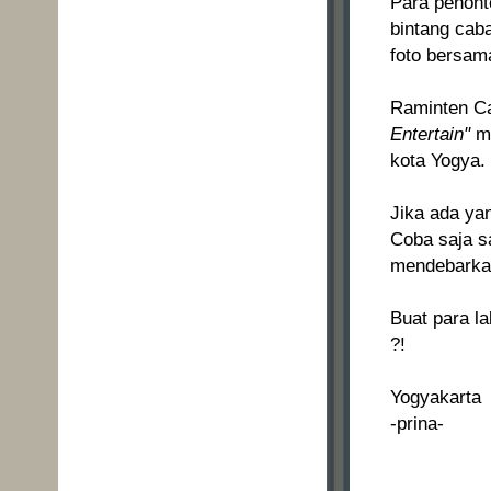
Para penont
bintang cab
foto bersam
Raminten C
Entertain"
me
kota Yogya.
Jika ada ya
Coba saja s
mendebarkan
Buat para l
?!
Yogyakarta
-prina-