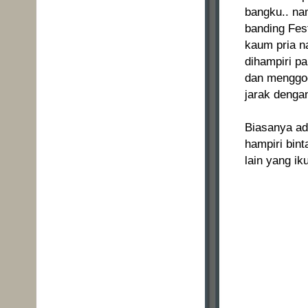
bangku.. na
banding Fes
kaum pria na
dihampiri pa
dan menggod
jarak denga
Biasanya ada
hampiri bint
lain yang ik