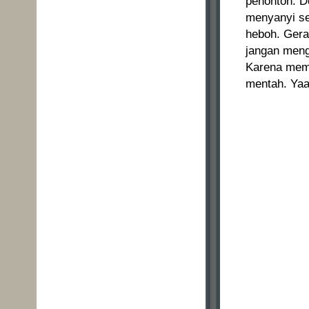
penonton. D
menyanyi s
heboh. Gerak
jangan meng
Karena memb
mentah. Yaa