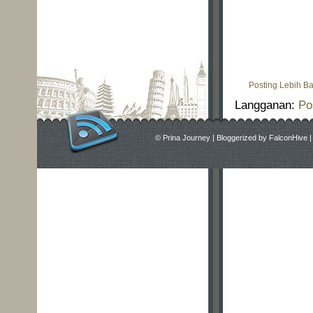
Posting Lebih B
Langganan:
Po
©
Prina Journey
|
Bloggerized by
FalconHive