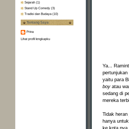
Sejarah
(1)
Stand Up Comedy
(3)
Tradisi dan Budaya
(10)
Tentang Saya
Prina
Lihat profil lengkapku
Ya... Ramin
pertunjukan
yaitu para 
boy
atau wa
sedang di 
mereka terbi
Tidak heran 
hanya untuk
ke kota nya 