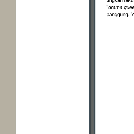
tingkah lak
"
drama que
panggung. Y