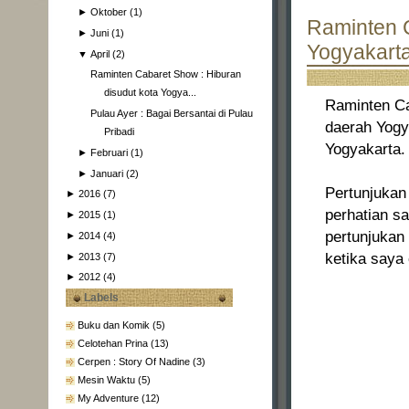
►
Oktober
(1)
Raminten C
►
Juni
(1)
Yogyakart
▼
April
(2)
Raminten Cabaret Show : Hiburan
disudut kota Yogya...
Raminten Ca
Pulau Ayer : Bagai Bersantai di Pulau
daerah Yogya
Pribadi
Yogyakarta.
►
Februari
(1)
►
Januari
(2)
Pertunjukan
►
2016
(7)
perhatian s
►
2015
(1)
pertunjukan
►
2014
(4)
ketika saya
►
2013
(7)
►
2012
(4)
Labels
Buku dan Komik
(5)
Celotehan Prina
(13)
Cerpen : Story Of Nadine
(3)
Mesin Waktu
(5)
My Adventure
(12)