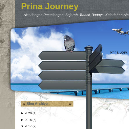
Prina Journey
Aku dengan Petualangan, Sejarah, Tradisi, Budaya, Keindahan Ala
Prina Joey.
Blog Archive
►
2020
(1)
►
2018
(3)
▼
2017
(7)