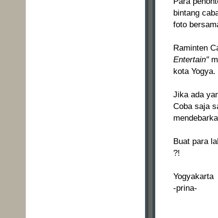
Para penont
bintang cab
foto bersam
Raminten C
Entertain"
me
kota Yogya.
Jika ada ya
Coba saja s
mendebarkan
Buat para l
?!
Yogyakarta
-prina-