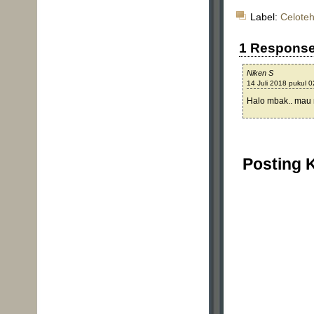
Label:
Celoteh
1 Respons
Niken S
14 Juli 2018 pukul 0
Halo mbak.. mau n
Posting 